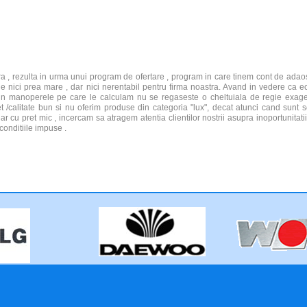
 , rezulta in urma unui program de ofertare , program in care tinem cont de adaos
u fie nici prea mare , dar nici nerentabil pentru firma noastra. Avand in vedere ca 
 , in manoperele pe care le calculam nu se regaseste o cheltuiala de regie exager
 /calitate bun si nu oferim produse din categoria "lux", decat atunci cand sunt so
 cu pret mic , incercam sa atragem atentia clientilor nostrii asupra inoportunitatii u
conditiile impuse .